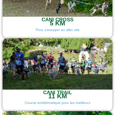
CANI CROSS
5 KM
Pour s’essayer ou aller vite
CANI TRAIL
11 KM
Course emblématique pour les meilleurs