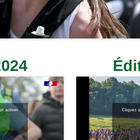
2024
Édi
ur activer
Cliquez s